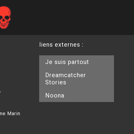
liens externes :
Je suis partout
Dreamcatcher
Stories
0
Noona
une Marin