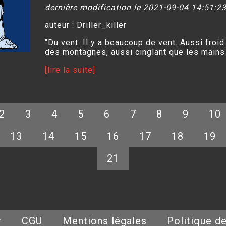
dernière modification le 2021-09-04 14:51:2
auteur : Driller_killer
"Du vent. Il y a beaucoup de vent. Aussi froid 
des montagnes, aussi cinglant que les mains (
[lire la suite]
2
3
4
5
6
7
8
9
10
13
14
15
16
17
18
19
21
r
CGU
Mentions légales
Politique de