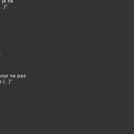
, je ne
..)"
5
our ne pas
(...)"