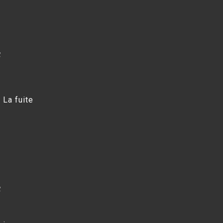
4
La fuite
4