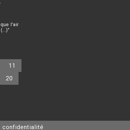
3
que l'air
...)"
11
20
 confidentialité